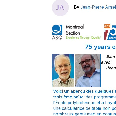
By
Jean-Pierre Amiel
75 years 
Sam 
avec
Jean
Voici un aperçu des quelques 
troisième boîte:
des programmes 
l'École polytechnique et à Loyol
une calculatrice de table non p
nombreux gentlemen en costume