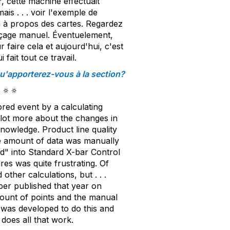
r, cette machine effectuait
ais . . . voir l'exemple de
là à propos des cartes. Regardez
raçage manuel. Éventuelement,
 faire cela et aujourd'hui, c'est
fait tout ce travail.
u'apporterez-vous à la section?
🔅🔅
ored event by a calculating
 lot more about the changes in
nowledge. Product line quality
ge amount of data was manually
d" into Standard X-bar Control
res was quite frustrating. Of
other calculations, but . . .
per published that year on
mount of points and the manual
e was developed to do this and
does all that work.