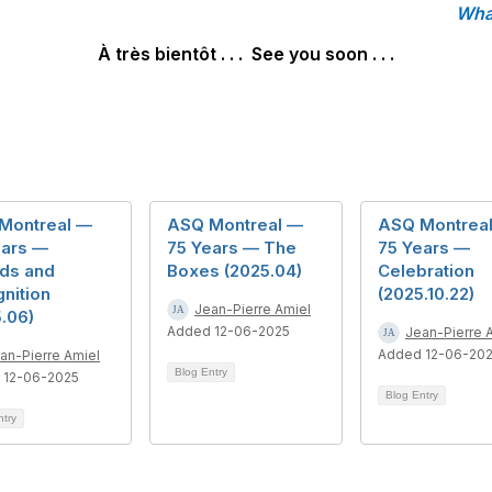
What
À très bientôt . . . See you soon . . .
Montreal —
ASQ Montreal —
ASQ Montrea
ears —
75 Years — The
75 Years —
ds and
Boxes (2025.04)
Celebration
nition
(2025.10.22)
Jean-Pierre Amiel
.06)
Added 12-06-2025
Jean-Pierre 
Added 12-06-20
an-Pierre Amiel
Blog Entry
 12-06-2025
Blog Entry
ntry