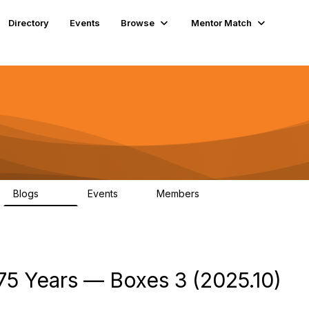
Directory
Events
Browse
Mentor Match
Blogs
Events
Members
286
0
190
5 Years — Boxes 3 (2025.10)