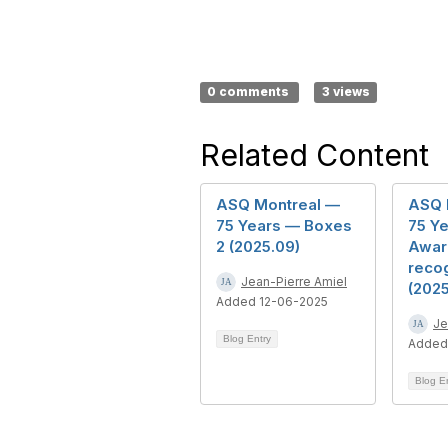
0 comments
3 views
Related Content
ASQ Montreal —
ASQ 
75 Years — Boxes
75 Y
2 (2025.09)
Awar
recog
Jean-Pierre Amiel
(2025
Added 12-06-2025
Je
Blog Entry
Added
Blog E