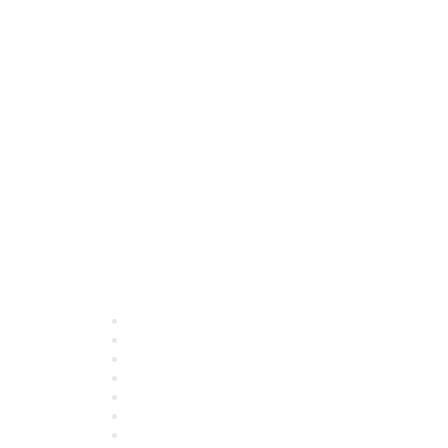
Quick Links
About ASQ
Privacy & Legal
Career Center
Publish with ASQ
Community Guidelines
Book & Publications Returns
Contact Us