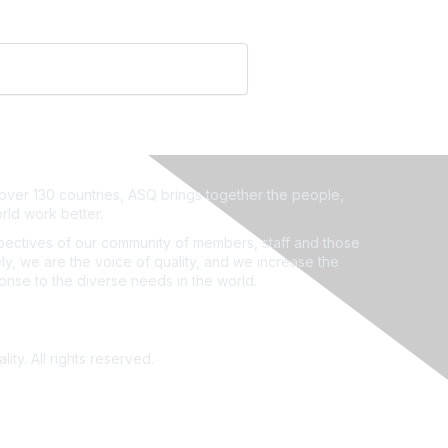
ver 130 countries, ASQ brings together the people,
rld work better.
ectives of our community of members, staff and those
ly, we are the voice of quality, and we increase the
ponse to the diverse needs in the world.
ity. All rights reserved.