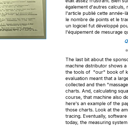
était assez frustrant. Bien sû
également d'autres calculs, m
l'article publié cette année-
le nombre de points et le t
un logiciel fut développé pour
l'équipement de mesurage qui 
Q

The last bit about the spons
machine distributor shows a
the tools of "our" book of k
evaluation meant that a lar
collected and then "massage
charts. And, calculating squa
course, that machine also did 
here's an example of the pa
those charts. Look at the a
tracing. Eventually, softwar
today, the measuring system 