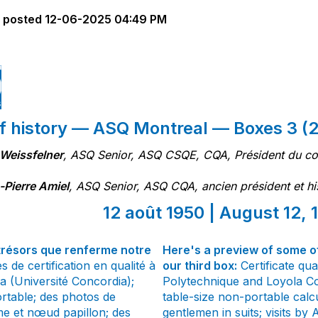
posted
12-06-2025 04:49 PM
of history — ASQ Montreal — Boxes 3 (2
Weissfelner
, ASQ Senior, ASQ CSQE, CQA, Président du com
-Pierre Amiel
, ASQ Senior, ASQ CQA, ancien président et hi
12 août 1950 | August 12, 
trésors que renferme notre
Here's a preview of some o
de certification en qualité à
our third box:
Certificate qua
a (Université Concordia);
Polytechnique and Loyola Col
ortable; des photos de
table-size non-portable calc
 et nœud papillon; des
gentlemen in suits; visits by