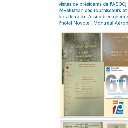
visites de présidents de l'ASQC
l'évaluation des fournisseurs et 
lors de notre Assemblée généra
l'hôtel Novotel, Montréal Aérop