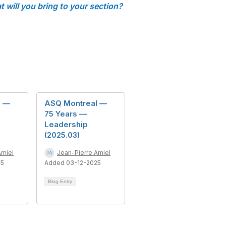
 will you bring to your section?
l —
ASQ Montreal —
75 Years —
Leadership
(2025.03)
Amiel
Jean-Pierre Amiel
25
Added 03-12-2025
Blog Entry