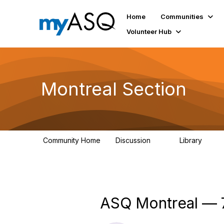
Home
Communities
Volunteer Hub
Montreal Section
Community Home
Discussion
Library
11
32
ASQ Montreal — 7