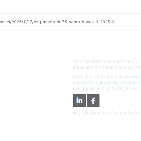
e-amiel/2025/11/17/asq-montreal-75-years-boxes-3-202510
With members and customers in o
ideas and tools that make our wo
ASQ celebrates the unique persp
served by our society. Collective
use and impact of quality in res
©
2026
American Society for Qual