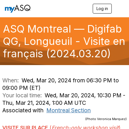
Log in
T
o
g
g
ASQ Montreal — Digifab
l
e
QG, Longueuil - Visite en
n
a
français (2024.03.20)
v
i
g
a
t
i
When:
Wed, Mar 20, 2024 from 06:30 PM to
o
09:00 PM (ET)
n
Your local time:
Wed, Mar 20, 2024, 10:30 PM -
Thu, Mar 21, 2024, 1:00 AM UTC
Associated with
Montreal Section
(Photo Veronica Marquez)
VISITE SUR PLACE
(
French-only workshop visit
)