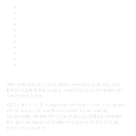
About ASQ
Privacy & Legal
Career Center
Publish with ASQ
Community Guidelines
Book & Publications Returns
Contact Us
Course Cancelations & Refunds
Advertisers & Sponsors
*Site Map
Newsroom
With members and customers in over 130 countries, ASQ
brings together the people, ideas and tools that make our
world work better.
ASQ celebrates the unique perspectives of our community
of members, staff and those served by our society.
Collectively, we are the voice of quality, and we increase
the use and impact of quality in response to the diverse
needs in the world.