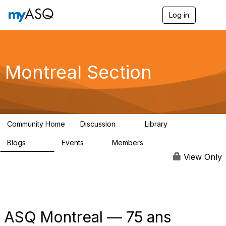
Log in
T
o
g
g
l
e
Montreal Section
n
a
v
i
g
a
Community Home
Discussion
Library
t
11
32
i
Blogs
Events
Members
o
286
0
190
n
View Only
ASQ Montreal — 75 ans